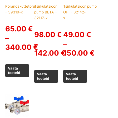
Põrandaküttetoru
Tsirkulatsiooni
Tsirkulatsioonipump
through
through
through
– 39319-x
pump BETA –
OHI – 32142-
340.00 €
142.00 €
150.00 €
32117-x
x
65.00
€
98.00
€
49.00
€
–
–
–
340.00
€
142.00
€
150.00
€
Vaata
tooteid
Vaata
Vaata
tooteid
tooteid