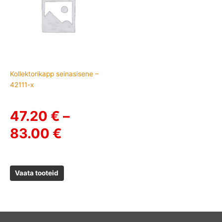
47.20 €
through
83.00 €
Kollektorikapp seinasisene –
42111-x
47.20
€
–
83.00
€
Vaata tooteid