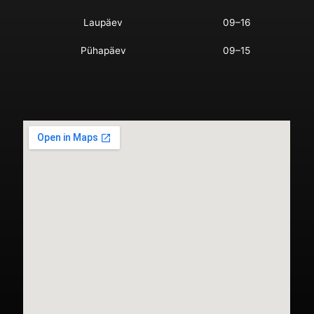
Laupäev
09–16
Pühapäev
09–15