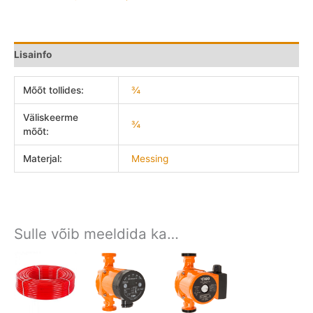
Lisainfo
Mõõt tollides:
¾
Väliskeerme
¾
mõõt:
Materjal:
Messing
Sulle võib meeldida ka…
Price
Price
Price
range:
range:
range:
65.00 €
98.00 €
49.00 €