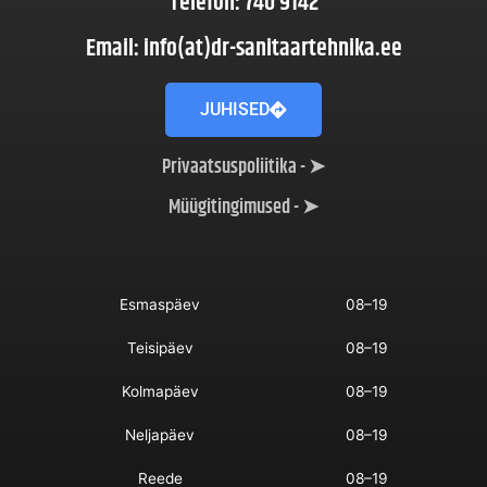
Telefon: 740 9142
Email: info(at)dr-sanitaartehnika.ee
JUHISED
Privaatsuspoliitika - ➤
Müügitingimused - ➤
Esmaspäev
08–19
Teisipäev
08–19
Kolmapäev
08–19
Neljapäev
08–19
Reede
08–19