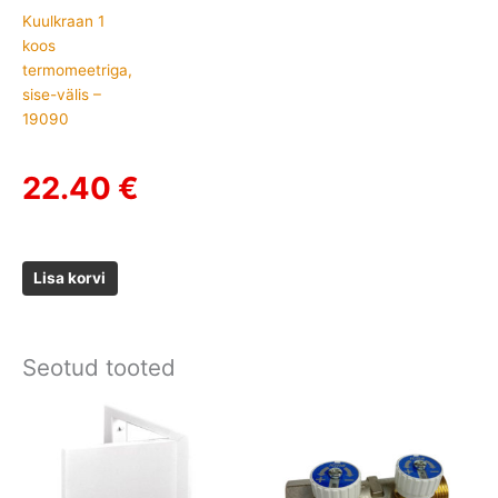
Kuulkraan 1
koos
termomeetriga,
sise-välis –
19090
22.40
€
Lisa korvi
Seotud tooted
Price
Price
range:
range:
6.52 €
15.95 €