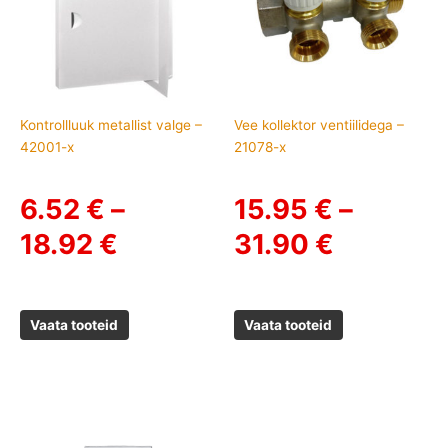
through
through
18.92 €
31.90 €
Kontrollluuk metallist valge –
Vee kollektor ventiilidega –
42001-x
21078-x
6.52
€
–
15.95
€
–
18.92
€
31.90
€
Vaata tooteid
Vaata tooteid
Price
range: