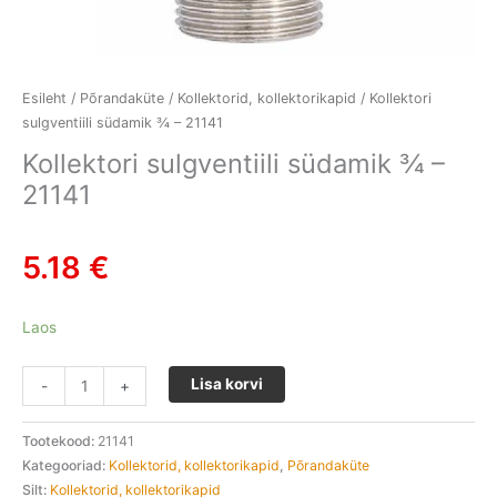
Esileht
/
Põrandaküte
/
Kollektorid, kollektorikapid
/ Kollektori
sulgventiili südamik ¾ – 21141
Kollektori sulgventiili südamik ¾ –
21141
5.18
€
Laos
Lisa korvi
-
+
Tootekood:
21141
Kategooriad:
Kollektorid, kollektorikapid
,
Põrandaküte
Silt:
Kollektorid, kollektorikapid