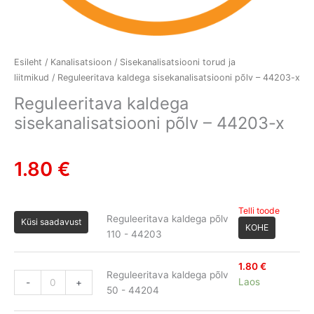
Esileht
/
Kanalisatsioon
/
Sisekanalisatsiooni torud ja
liitmikud
/ Reguleeritava kaldega sisekanalisatsiooni põlv – 44203-x
Reguleeritava kaldega
sisekanalisatsiooni põlv – 44203-x
1.80
€
Telli toode
Reguleeritava kaldega põlv
Küsi saadavust
KOHE
110 - 44203
1.80
€
Reguleeritava kaldega põlv
Laos
-
+
50 - 44204