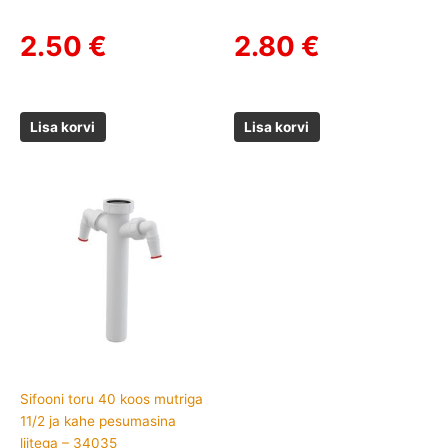
2.50
€
2.80
€
Lisa korvi
Lisa korvi
Sifooni toru 40 koos mutriga
11/2 ja kahe pesumasina
liitega – 34035