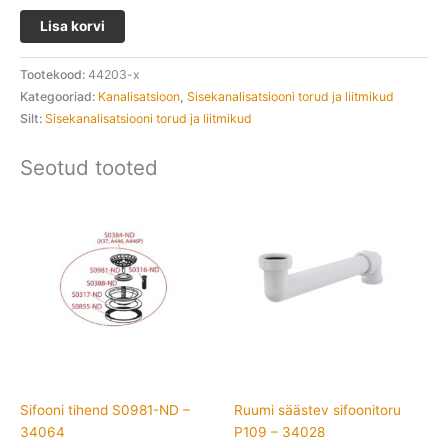
Lisa korvi
Tootekood:
44203-x
Kategooriad:
Kanalisatsioon
,
Sisekanalisatsiooni torud ja liitmikud
Silt:
Sisekanalisatsiooni torud ja liitmikud
Seotud tooted
Sifooni tihend S0981-ND –
Ruumi säästev sifoonitoru
34064
P109 – 34028