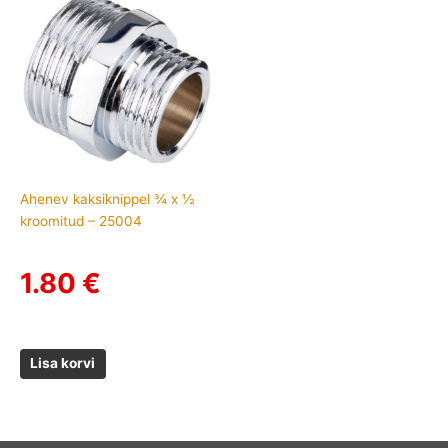
Ahenev kaksiknippel ¾ x ½
kroomitud – 25004
1.80
€
Lisa korvi