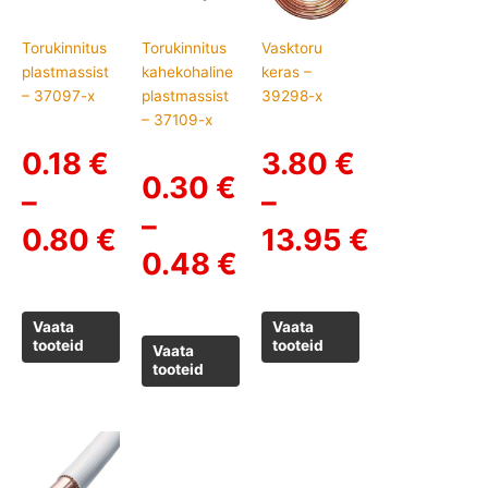
0.18 €
0.30 €
3.80 €
Torukinnitus
Torukinnitus
Vasktoru
through
through
through
plastmassist
kahekohaline
keras –
0.80 €
0.48 €
13.95 €
– 37097-x
plastmassist
39298-x
– 37109-x
0.18
€
3.80
€
0.30
€
–
–
–
0.80
€
13.95
€
0.48
€
Vaata
Vaata
tooteid
tooteid
Vaata
tooteid
Price
range: