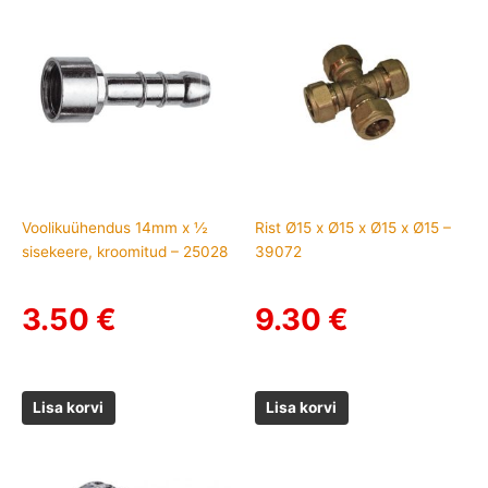
Voolikuühendus 14mm x ½
Rist Ø15 x Ø15 x Ø15 x Ø15 –
sisekeere, kroomitud – 25028
39072
3.50
€
9.30
€
Lisa korvi
Lisa korvi