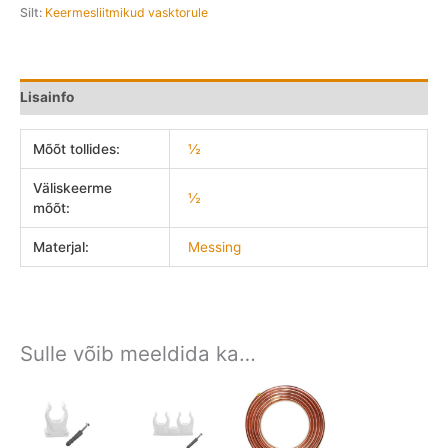
Silt:
Keermesliitmikud vasktorule
Lisainfo
Mõõt tollides:
½
Väliskeerme
½
mõõt:
Materjal:
Messing
Sulle võib meeldida ka…
Price
Price
Price
range:
range:
range: