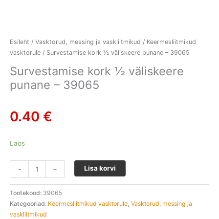
Esileht
/
Vasktorud, messing ja vaskliitmikud
/
Keermesliitmikud
vasktorule
/ Survestamise kork ½ väliskeere punane – 39065
Survestamise kork ½ väliskeere
punane – 39065
0.40
€
Laos
Lisa korvi
-
+
Tootekood:
39065
Kategooriad:
Keermesliitmikud vasktorule
,
Vasktorud, messing ja
vaskliitmikud