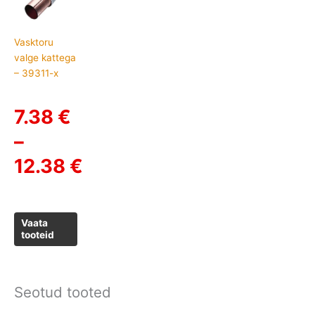
7.38 €
Vasktoru
through
valge kattega
12.38 €
– 39311-x
7.38
€
–
12.38
€
Vaata
tooteid
Seotud tooted