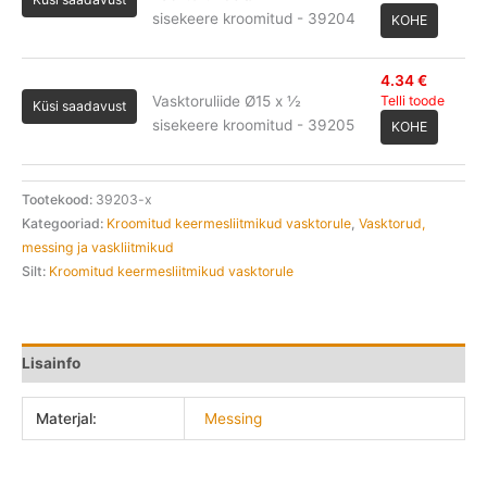
sisekeere kroomitud - 39204
KOHE
4.34
€
Vasktoruliide Ø15 x ½
Telli toode
Küsi saadavust
sisekeere kroomitud - 39205
KOHE
Tootekood:
39203-x
Kategooriad:
Kroomitud keermesliitmikud vasktorule
,
Vasktorud,
messing ja vaskliitmikud
Silt:
Kroomitud keermesliitmikud vasktorule
Lisainfo
Materjal:
Messing