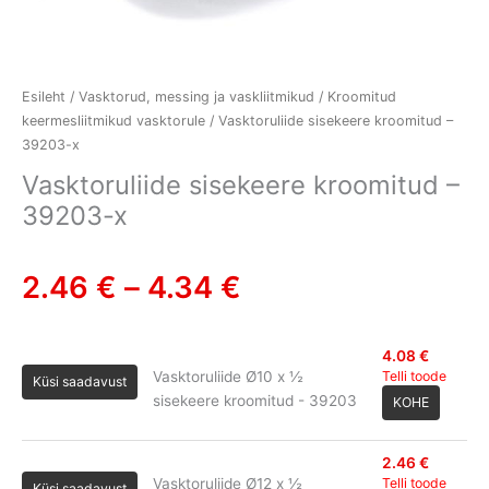
Esileht
/
Vasktorud, messing ja vaskliitmikud
/
Kroomitud
keermesliitmikud vasktorule
/ Vasktoruliide sisekeere kroomitud –
39203-x
Vasktoruliide sisekeere kroomitud –
39203-x
2.46
€
–
4.34
€
4.08
€
Vasktoruliide Ø10 x ½
Telli toode
Küsi saadavust
sisekeere kroomitud - 39203
KOHE
2.46
€
Vasktoruliide Ø12 x ½
Telli toode
Küsi saadavust